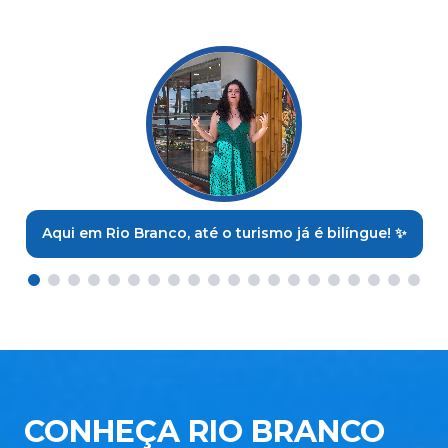
Aqui em Rio Branco, até o turismo já é bilíngue! ✨
CONHEÇA RIO BRANCO