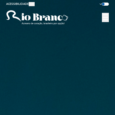
ACESSIBILIDADE
A-
A+
☰